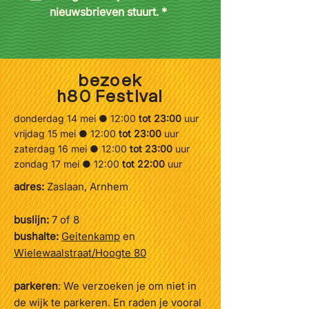
nieuwsbrieven stuurt.
*
ridder namelijk verliefd op een
andere, net zo mooie vrouwelijke
ridder. Wat volgt is een spannend
avontuur over moed, liefde en
dapper zijn. Want kiezen voor de
bezoek
liefde is misschien nog wel veel
h80 Festival
spannender dan strijden op het
slagveld.
donderdag 14 mei ●
12:00
tot 23:00
uur
vrijdag 15 mei ● 12:00
tot 23:00
uur
Dear T, maakt voorstellingen over
zaterdag 16 mei ● 12:00
tot 23:00
uur
liefde, moed, en kleine en grote
zondag 17 mei ● 12:00
tot 22:00
uur
gevoelens, om steeds weer te
adres:
Zaslaan, Arnhem
ontdekken dat we meer op elkaar
lijken dan we denken.
buslijn:
7 of 8
Credits
bushalte:
Geitenkamp
en
Concept & Regie - Tim Schouten
Wielewaalstraat/Hoogte 80
Tekst - Caro Goldenbelt Spel - Zenzi
Alwart, Yara Piekema, Jonas van
parkeren
: We verzoeken je om niet in
Veen Muziek en spel - René
de wijk te parkeren. En raden je vooral
Geelhoed Vormgeving - Malou