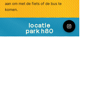
aan om met de fiets of de bus te
Palmboom Eindregie - Marije
Gubbels & Tim Schouten Regie
komen.
assistentie - Maartje Strijk Zakelijk
leiding - Hedwig Sinnema Productie
locatie
leiding - Immi Verwer Techniek,
lichtontwerp -Robin van den Berg
park h80
Educatie & context - Minne Thomas
PR Beeld - Casper Koster Scène
foto's - Elodie Vreeburg Marketing -
Nikki Kloosterboer Coaching - René
Geerlings, Jannet van Lange